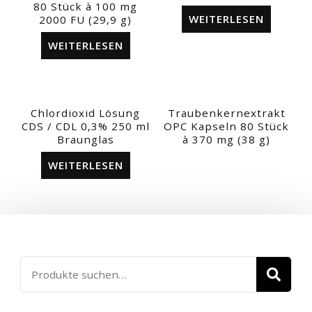
80 Stück à 100 mg
WEITERLESEN
2000 FU (29,9 g)
WEITERLESEN
Chlordioxid Lösung
Traubenkernextrakt
CDS / CDL 0,3% 250 ml
OPC Kapseln 80 Stück
Braunglas
à 370 mg (38 g)
WEITERLESEN
Suche
SU
nach: