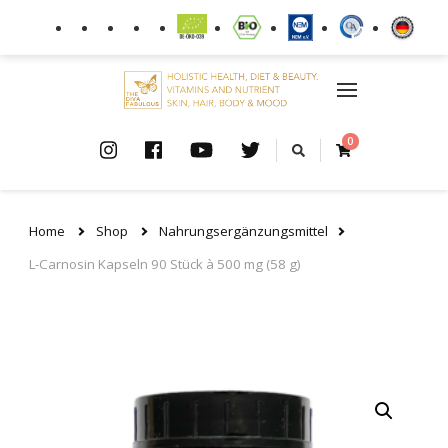
0
Home
Shop
Nahrungsergänzungsmittel
L-Carnosin Kapseln 90 Stück à 500 mg (58 g)
🔍