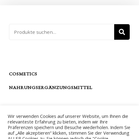
SU
PRODUKTKATEGORIEN
COSMETICS
NAHRUNGSERGÄNZUNGSMITTEL
THE DIVA FABULOUS
Wir verwenden Cookies auf unserer Website, um Ihnen die
relevanteste Erfahrung zu bieten, indem wir Ihre
IMPRESSUM
Präferenzen speichern und Besuche wiederholen. Indem Sie
auf „Alle akzeptieren“ klicken, stimmen Sie der Verwendung
DATENSCHUTZERKLÄRUNG
ALLER Cookies zu. Sie können jedoch die "Cookie-