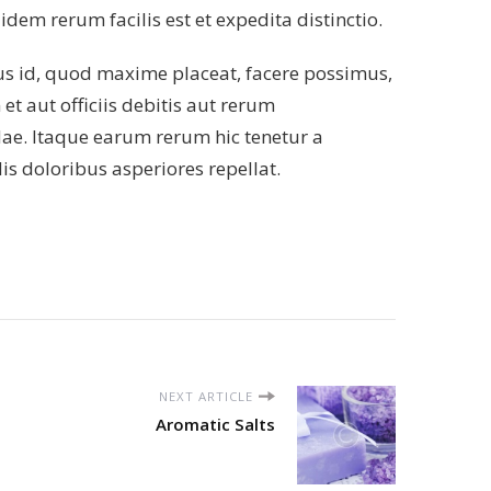
dem rerum facilis est et expedita distinctio.
us id, quod maxime placeat, facere possimus,
 aut officiis debitis aut rerum
dae. Itaque earum rerum hic tenetur a
is doloribus asperiores repellat.
NEXT ARTICLE
Aromatic Salts