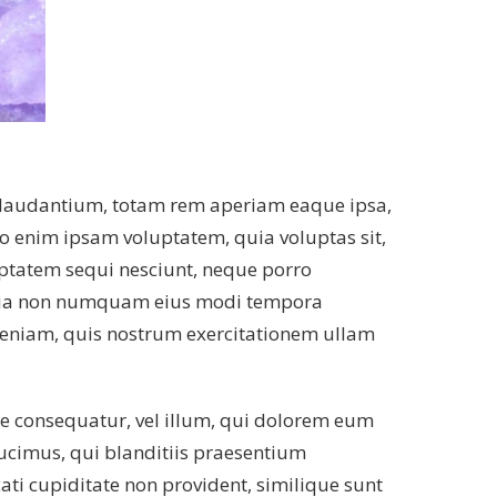
e laudantium, totam rem aperiam eaque ipsa,
emo enim ipsam voluptatem, quia voluptas sit,
uptatem sequi nesciunt, neque porro
d quia non numquam eius modi tempora
veniam, quis nostrum exercitationem ullam
iae consequatur, vel illum, qui dolorem eum
ducimus, qui blanditiis praesentium
ati cupiditate non provident, similique sunt