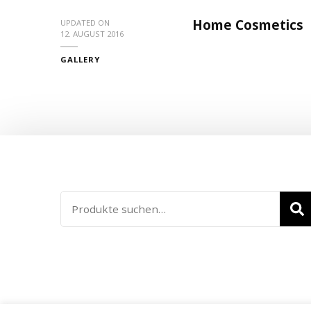
Home Cosmetics
UPDATED ON
12. AUGUST 2016
GALLERY
Such
nach: