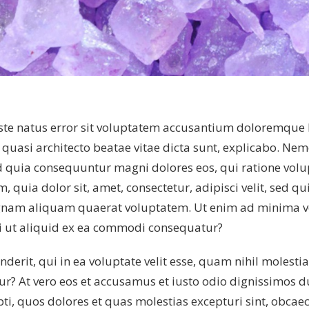
 iste natus error sit voluptatem accusantium doloremqu
et quasi architecto beatae vitae dicta sunt, explicabo. N
ed quia consequuntur magni dolores eos, qui ratione vol
, quia dolor sit, amet, consectetur, adipisci velit, se
magnam aliquam quaerat voluptatem. Ut enim ad minima 
si ut aliquid ex ea commodi consequatur?
derit, qui in ea voluptate velit esse, quam nihil molest
tur? At vero eos et accusamus et iusto odio dignissimos 
ti, quos dolores et quas molestias excepturi sint, obcaec