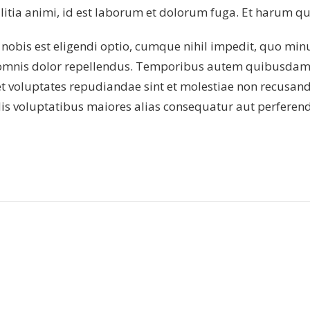
llitia animi, id est laborum et dolorum fuga. Et harum qui
nobis est eligendi optio, cumque nihil impedit, quo min
mnis dolor repellendus. Temporibus autem quibusdam et
 et voluptates repudiandae sint et molestiae non recusan
ndis voluptatibus maiores alias consequatur aut perferend