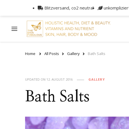
Blitzversand, co2 neutral
unkomplizier
Home
All Posts
Gallery
Bath Salts
UPDATED ON
12. AUGUST 2016
GALLERY
Bath Salts