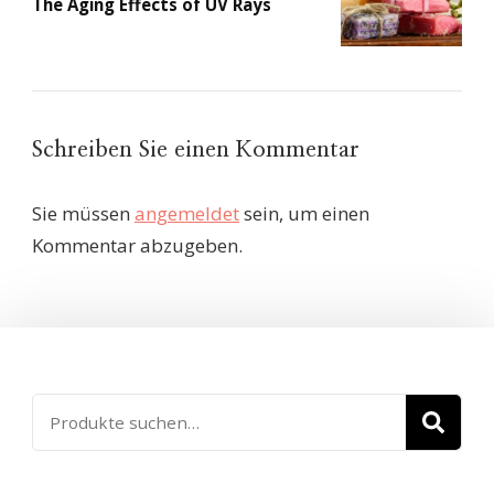
The Aging Effects of UV Rays
Schreiben Sie einen Kommentar
Sie müssen
angemeldet
sein, um einen
Kommentar abzugeben.
Suche
SU
nach: